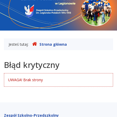
Legionowie
Gdzie
Jesteś tutaj:
Strona główna
jesteśmy
Błąd krytyczny
UWAGA! Brak strony
Stopka
Zespół Szkolno-Przedszkolny