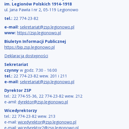
im. Legionów Polskich 1914-1918
ul. Jana Pawła I nr 2, 05-119 Legionowo
tel.:
22 774-23-82
e-mail:
sekretariat@zsp.legionowo.pl
www:
https://zsp.legionowo.pl
Biuletyn Informacji Publicznej
https://bip.zsp.legionowo.pl
Deklaracja dostępności
Sekretariat
czynny
w godz. 7:30 - 16:00
tel.:
22 774-23-82 wew. 201 i 211
e-mail:
sekretariat@zsp.legionowo.pl
Dyrektor ZSP
tel.: 22 774-55-36, 22 774-23-82 wew. 212
e-amil:
dyrektor@zsp.legionowo.pl
Wicedyrektorzy
tel.: 22 774-23-82 wew. 213
e-mail:
wicedyrektor@zsp.legionowo.pl
e-mail:
wicedyrektor2@zsp.legionowo.pl