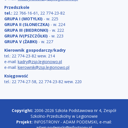
Przedszkole
tel.:
22 766-16-61, 22 774-23-82
GRUPA I (MOTYLKI)
- w. 225
GRUPA II (SŁONECZKA)
- w. 224
GRUPA III (BIEDRONKI)
- w. 222
GRUPA IV(PSZCZÓŁKI)
- w. 223
GRUPA V (ŻABKI)
- w. 227
Kierownik gospodarczy/kadry
tel.: 22 774-23-82 wew. 214
e-mail:
kadry@zsp.legionowo.pl
e-mail:
kierownik@zsp.legionowo.pl
Księgowość
tel.: 22 774-27-58, 22 774-23-82 wew. 220
Copyright
Copyright:
2006-2026 Szkoła Podstawowa nr 4, Zespół
Szkolno-Przedszkolny w Legionowie
Projekt:
INFOSTRONY - ADAM PODEMSKI, e-mail:
adam.podemski@infostrony.pl