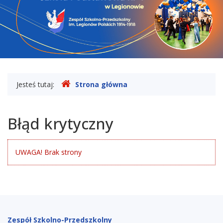
Legionowie
Gdzie
Jesteś tutaj:
Strona główna
jesteśmy
Błąd krytyczny
UWAGA! Brak strony
Stopka
Zespół Szkolno-Przedszkolny