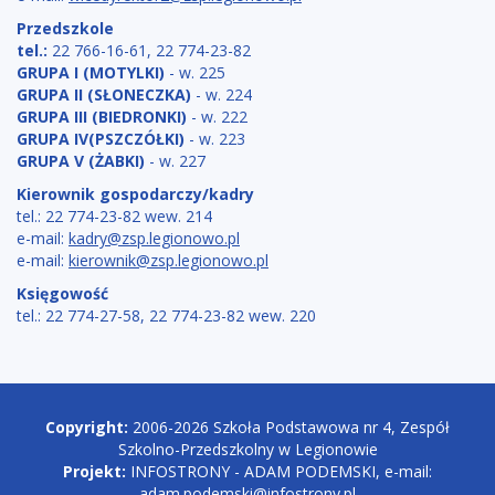
Przedszkole
tel.:
22 766-16-61, 22 774-23-82
GRUPA I (MOTYLKI)
- w. 225
GRUPA II (SŁONECZKA)
- w. 224
GRUPA III (BIEDRONKI)
- w. 222
GRUPA IV(PSZCZÓŁKI)
- w. 223
GRUPA V (ŻABKI)
- w. 227
Kierownik gospodarczy/kadry
tel.: 22 774-23-82 wew. 214
e-mail:
kadry@zsp.legionowo.pl
e-mail:
kierownik@zsp.legionowo.pl
Księgowość
tel.: 22 774-27-58, 22 774-23-82 wew. 220
Copyright
Copyright:
2006-2026 Szkoła Podstawowa nr 4, Zespół
Szkolno-Przedszkolny w Legionowie
Projekt:
INFOSTRONY - ADAM PODEMSKI, e-mail:
adam.podemski@infostrony.pl