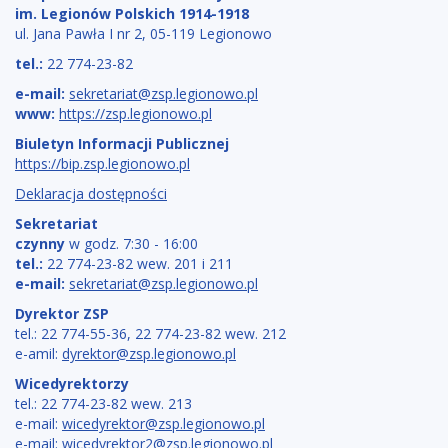
im. Legionów Polskich 1914-1918
ul. Jana Pawła I nr 2, 05-119 Legionowo
tel.:
22 774-23-82
e-mail:
sekretariat@zsp.legionowo.pl
www:
https://zsp.legionowo.pl
Biuletyn Informacji Publicznej
https://bip.zsp.legionowo.pl
Deklaracja dostępności
Sekretariat
czynny
w godz. 7:30 - 16:00
tel.:
22 774-23-82 wew. 201 i 211
e-mail:
sekretariat@zsp.legionowo.pl
Dyrektor ZSP
tel.: 22 774-55-36, 22 774-23-82 wew. 212
e-amil:
dyrektor@zsp.legionowo.pl
Wicedyrektorzy
tel.: 22 774-23-82 wew. 213
e-mail:
wicedyrektor@zsp.legionowo.pl
e-mail:
wicedyrektor2@zsp.legionowo.pl